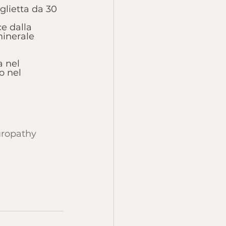
glietta da 30 
e dalla 
minerale 
a nel 
o nel 
ropathy