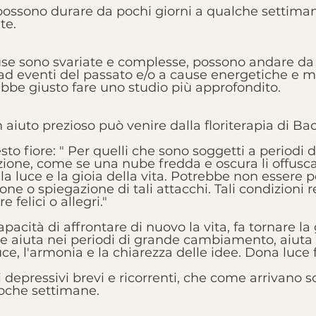
ossono durare da pochi giorni a qualche settiman
te. 
e sono svariate e complesse, possono andare da r
 ad eventi del passato e/o a cause energetiche e mo
ebbe giusto fare uno studio più approfondito. 
 aiuto prezioso può venire dalla floriterapia di 
to fiore: " Per quelli che sono soggetti a periodi di
zione, come se una nube fredda e oscura li offusc
a luce e la gioia della vita. Potrebbe non essere po
one o spiegazione di tali attacchi. Tali condizioni
 felici o allegri."
acità di affrontare di nuovo la vita, fa tornare la g
 che aiuta nei periodi di grande cambiamento, aiuta a
luce, l'armonia e la chiarezza delle idee. Dona luce 
bi depressivi brevi e ricorrenti, che come arrivano
poche settimane.