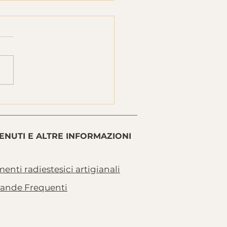
ibola serrata:
do il corpo "tiene
" troppo a lungo
ENUTI E ALTRE INFORMAZIONI
enti radiestesici artigianali
nde Frequenti