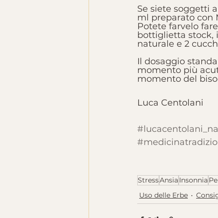
Se siete soggetti 
ml preparato con 
Potete farvelo far
bottiglietta stock
naturale e 2 cucchi
Il dosaggio standar
momento più acuto 
momento del biso
Luca Centolani
#lucacentolani_n
#medicinatradizio
Stress
Ansia
Insonnia
Pe
Uso delle Erbe
Consig