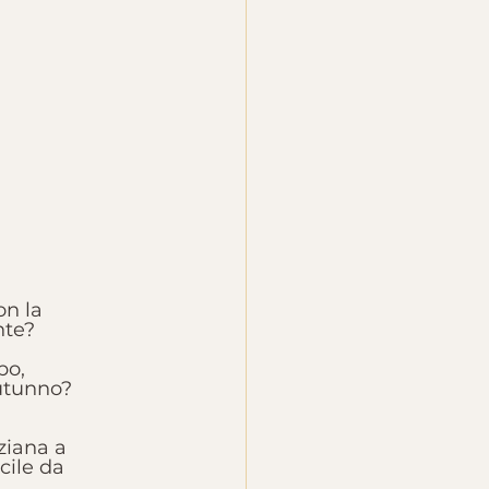
on la 
nte?
po, 
autunno?
ziana a 
cile da 