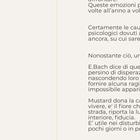
Queste emozioni p
volte all’anno a vol
Certamente le caus
psicologici dovuti
ancora, su cui sar
Nonostante ciò, un
E.Bach dice di ques
persino di dispera
nascondendo loro l
fornire alcuna ragi
impossibile apparire
Mustard dona la cap
vivere, e' il fiore
strada, riporta la 
interiore, fiducia. 
E’ utile nei distur
pochi giorni o in 