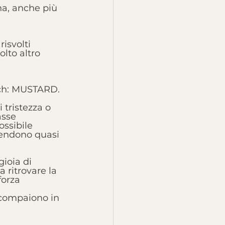
a, anche più 
isvolti 
lto altro 
Bach: MUSTARD.
 tristezza o 
asse 
ssibile 
 rendono quasi 
ioia di 
 ritrovare la 
forza 
 scompaiono in 