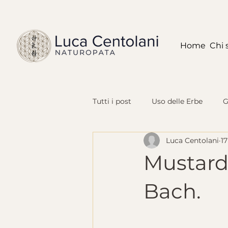
Home
Chi 
Tutti i post
Uso delle Erbe
G
Luca Centolani
17
Categoria senza titolo
Radi
Mustard:
Bach.