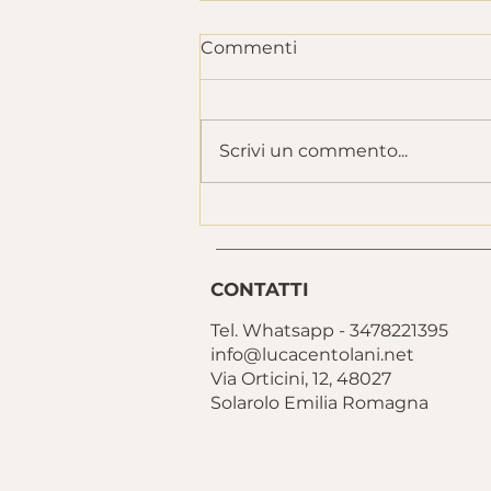
Commenti
Scrivi un commento...
Quando si parla di
alimentazione, la
domanda giusta è: che
effetto avrà sul mio
CONTATTI
organismo? (Aspetti
Tel. Whatsapp - 3478221395
energetici della Dietetica
info@lucacentolani.net
Cinese)
Via Orticini, 12, 48027
Solarolo Emilia Romagna