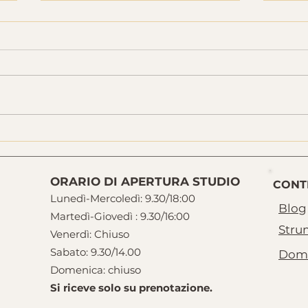
Gambe pesanti, piedi
Mand
gonfi, edema: quando la
quan
riflessologia plantare può
duro
essere un aiuto concreto
ORARIO DI APERTURA STUDIO
CONT
Lunedì-Mercoledì: 9.30/18:00
Blog
Martedì-Giovedì : 9.30/16:00
Strum
Venerdì: Chiuso
Sabato: 9.30/14.00
Doma
Domenica: chiuso
Si riceve solo su prenotazione.