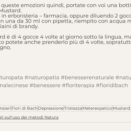
a queste emozioni quindi, portate con voi una botti
Mustard. 
e in erboristeria – farmacia, oppure diluendo 2 gocc
, in una da 30 ml con pipetta, riempito con acqua 
aini di brandy. 
d è di 4 gocce 4 volte al giorno sotto la lingua, m
potete anche prenderlo più di 4 volte, sopratutt
gno.
aturopata
#naturopatia
#benesserenaturale
#natu
nalecinese
#benessere
#floriterapia
#fioridibach
nsieri
Fiori di Bach
Depressione
Tristezza
Metereopatico
Mustard
li sull'uso dei metodi Natura