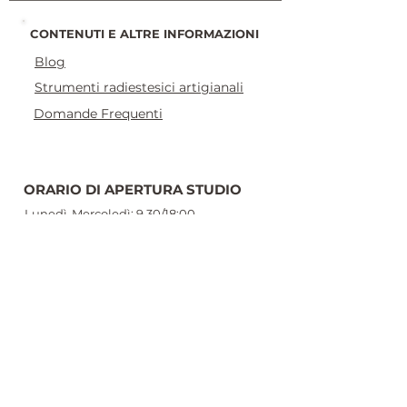
CONTENUTI E ALTRE INFORMAZIONI
Blog
Strumenti radiestesici artigianali
Domande Frequenti
ORARIO DI APERTURA STUDIO
Lunedì-Mercoledì: 9.30/18:00
Martedì-Giovedì : 9.30/16:00
Venerdì: Chiuso
Sabato: 9.30/14.00
Domenica: chiuso
Si riceve solo su prenotazione.
CONTATTI
Tel. Whatsapp - 3478221395