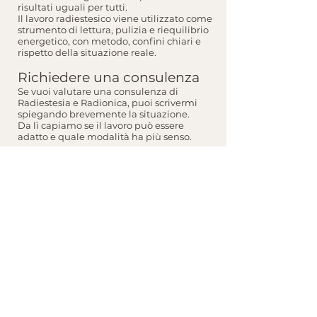
risultati uguali per tutti.
Il lavoro radiestesico viene utilizzato come
strumento di lettura, pulizia e riequilibrio
energetico, con metodo, confini chiari e
rispetto della situazione reale.
Richiedere una consulenza
Se vuoi valutare una consulenza di
Radiestesia e Radionica, puoi scrivermi
spiegando brevemente la situazione.
Da lì capiamo se il lavoro può essere
adatto e quale modalità ha più senso.
Scrivimi per un primo confronto
oppure compila il modulo nella
pagina Contatti →​
Ti rispondo io personalmente, per iniziare ad
ascoltare ciò che il tuo corpo sta dicendo
Può interessarti anche:
Pulizia energetica ambienti
Consulenza radiestesia animali