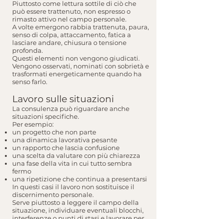
Piuttosto come lettura sottile di ciò che
può essere trattenuto, non espresso o
rimasto attivo nel campo personale.
A volte emergono rabbia trattenuta, paura,
senso di colpa, attaccamento, fatica a
lasciare andare, chiusura o tensione
profonda.
Questi elementi non vengono giudicati.
Vengono osservati, nominati con sobrietà e
trasformati energeticamente quando ha
senso farlo.
Lavoro sulle situazioni
La consulenza può riguardare anche
situazioni specifiche.
Per esempio:
un progetto che non parte
una dinamica lavorativa pesante
un rapporto che lascia confusione
una scelta da valutare con più chiarezza
una fase della vita in cui tutto sembra
fermo
una ripetizione che continua a presentarsi
In questi casi il lavoro non sostituisce il
discernimento personale.
Serve piuttosto a leggere il campo della
situazione, individuare eventuali blocchi,
interferenze o punti di stasi e lavorare per