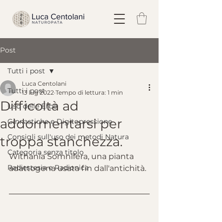
Post
Tutti i post
Luca Centolani
Tutti i post
13 lug 2022
Tempo di lettura: 1 min
Difficoltà ad
Uso delle Erbe
addormentarsi per
Ginnastiche e Digitopressione
Consigli sull'uso dei metodi Natura
troppa stanchezza.
Categoria senza titolo
Withania Somnifera, una pianta 
Radiestesia e Radionica
adattogena usata fin dall'antichità.