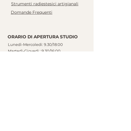
Strumenti radiestesici artigianali
Domande Frequenti
ORARIO DI APERTURA STUDIO
Lunedì-Mercoledì: 9.30/18:00
Martedì-Giovedì : 9.30/16:00
Venerdì: Chiuso
Sabato: 9.30/14.00
Domenica: chiuso
Si riceve solo su prenotazione.
CONTATTI
Tel. Whatsapp - 3478221395
info@lucacentolani.net
Via Orticini,
12, 48027
Solarolo Emilia Romagna
Studio di Naturopatia e Shiatsu in