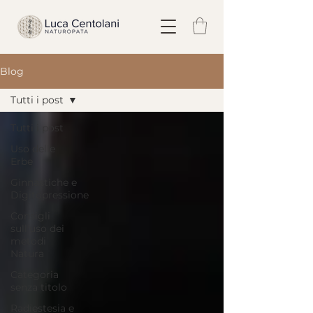
Blog
Tutti i post
Tutti i post
Uso delle
Erbe
Ginnastiche e
Digitopressione
Consigli
sull'uso dei
metodi
Natura
Categoria
senza titolo
Radiestesia e